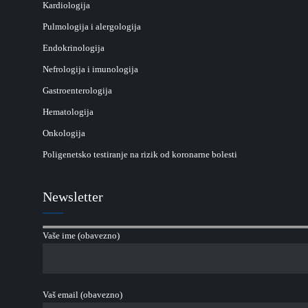
Kardiologija
Pulmologija i alergologija
Endokrinologija
Nefrologija i imunologija
Gastroenterologija
Hematologija
Onkologija
Poligenetsko testiranje na rizik od koronarne bolesti
Newsletter
Vaše ime (obavezno)
Vaš email (obavezno)