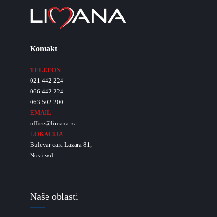
Kontakt
TELEFON
021 442 224
066 442 224
063 502 200
EMAIL
office@limana.rs
LOKACIJA
Bulevar cara Lazara 81,
Novi sad
Naše oblasti