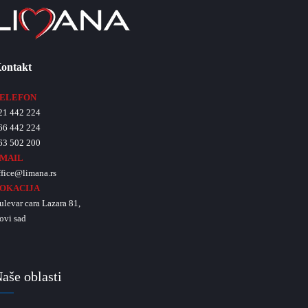
ontakt
ELEFON
21 442 224
66 442 224
63 502 200
MAIL
ffice@limana.rs
OKACIJA
ulevar cara Lazara 81,
ovi sad
aše oblasti