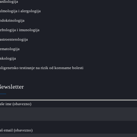
ardiologija
ulmologija i alergologija
ndokrinologija
efrologija i imunologija
astroenterologija
ematologija
nkologija
oligenetsko testiranje na rizik od koronarne bolesti
ewsletter
aše ime (obavezno)
aš email (obavezno)