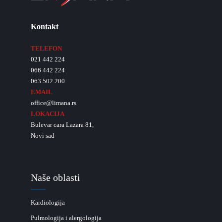
Kontakt
TELEFON
021 442 224
066 442 224
063 502 200
EMAIL
office@limana.rs
LOKACIJA
Bulevar cara Lazara 81,
Novi sad
Naše oblasti
Kardiologija
Pulmologija i alergologija