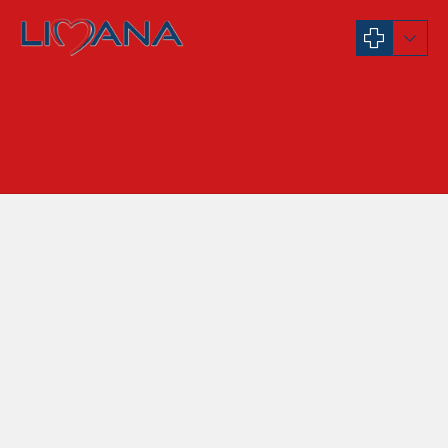
Internista – kardiolog
Dr Snežana Čemerlić
Maksimović