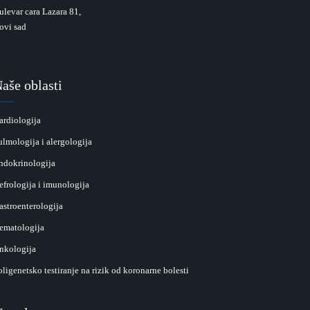
ulevar cara Lazara 81,
ovi sad
aše oblasti
ardiologija
ulmologija i alergologija
ndokrinologija
efrologija i imunologija
astroenterologija
ematologija
nkologija
oligenetsko testiranje na rizik od koronarne bolesti